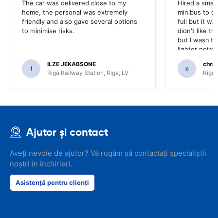
The car was delivered close to my
Hired a small
home, the personal was extremely
minibus to car
friendly and also gave several options
full but it w
to minimise risks.
didn't like th
but I wasn't 
lighter point
nav lead wor
ILZE JEKABSONE
chris
off. All in al
I
c
Riga Railway Station, Riga, LV
Riga 
complaints bu
days hire I w
Ajutor și contact
Aveți nevoie de ajutor? Vă rugăm să contactați specialiștii
noștri în închirieri.
Asistență pentru clienți