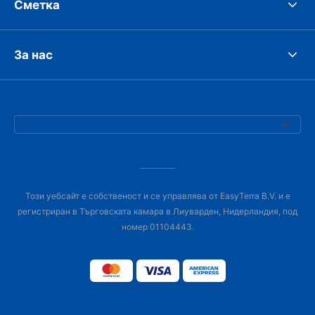
Сметка
За нас
Този уебсайт е собственост и се управлява от EasyTerra B.V. и е
регистриран в Търговската камара в Лиуварден, Нидерландия, под
номер 01104443.