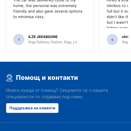
The car was delivered close to my
Hired a small
home, the personal was extremely
minibus to car
friendly and also gave several options
full but it w
to minimise risks.
didn't like th
but I wasn't 
lighter point
nav lead wor
ILZE JEKABSONE
chris
off. All in al
I
c
Riga Railway Station, Riga, LV
Riga 
complaints bu
days hire I w
Помощ и контакти
Имате нужда от помощ? Свържете се с нашите
специалисти по отдаване под наем.
Поддръжка на клиенти