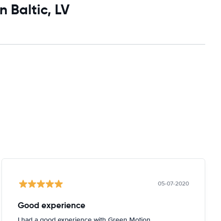
 Baltic, LV
05-07-2020
Good experience
I had a good experience with Green Motion.