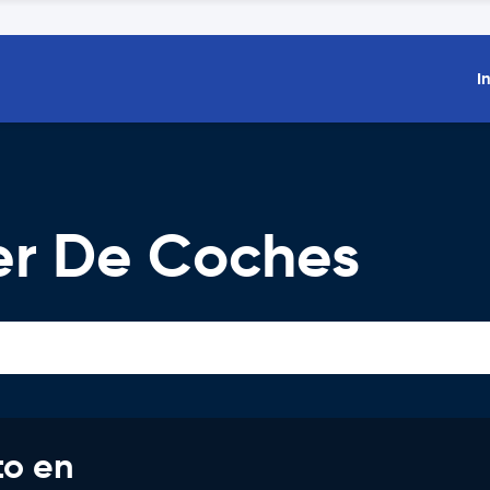
I
ler De Coches
to en