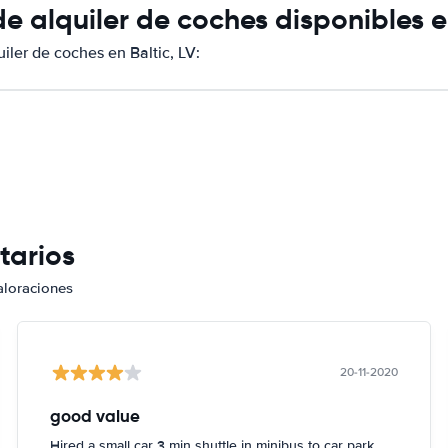
 alquiler de coches disponibles en
ler de coches en Baltic, LV:
tarios
aloraciones
20-11-2020
good value
Hired a small car 3 min shuttle in minibus to car park