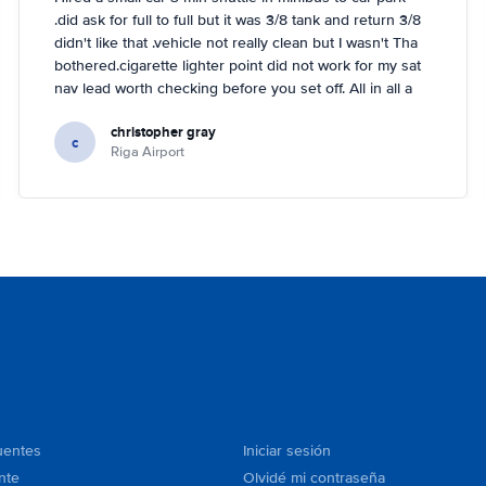
.did ask for full to full but it was 3/8 tank and return 3/8
didn't like that .vehicle not really clean but I wasn't Tha
bothered.cigarette lighter point did not work for my sat
nav lead worth checking before you set off. All in all a
couple of minor complaints but for the price £43 for 6
christopher gray
days hire I was happy!
c
Riga Airport
uentes
Iniciar sesión
nte
Olvidé mi contraseña