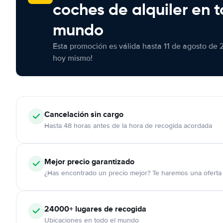
coches de alquiler en t
mundo
Esta promoción es válida hasta 11 de agosto de 
hoy mismo!
Cancelación
sin cargo
Hasta 48 horas antes de la hora de recogida acordada
Mejor precio garantizado
¿Has encontrado un precio mejor? Te haremos una oferta 
24000+
lugares de recogida
Ubicaciones en todo el mundo