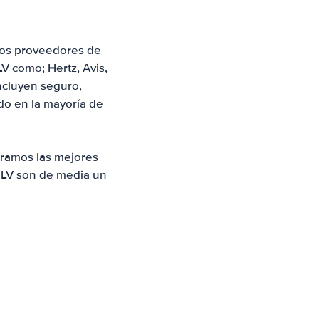
 los proveedores de
LV como; Hertz, Avis,
incluyen seguro,
ado en la mayoría de
tramos las mejores
c, LV son de media un