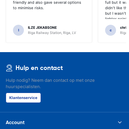
friendly and also gave several options
full but it w
to minimise risks.
didn't like th
but I wasn't 
lighter point
nav lead wor
ILZE JEKABSONE
chris
off. All in al
I
c
Riga Railway Station, Riga, LV
Riga 
complaints bu
days hire I w
Hulp en contact
Hulp nodig? Neem dan contact op met onze
huurspecialisten.
Klantenservice
Account