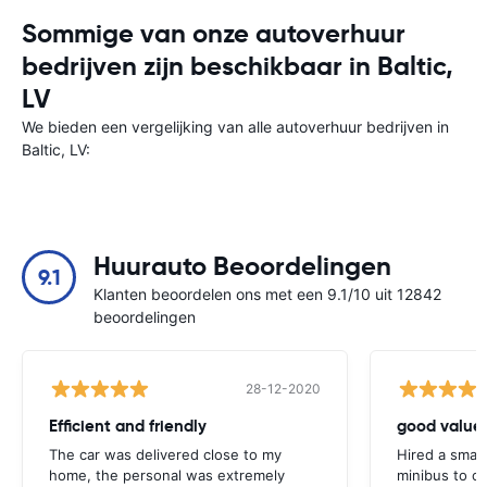
Sommige van onze autoverhuur
bedrijven zijn beschikbaar in Baltic,
LV
We bieden een vergelijking van alle autoverhuur bedrijven in
Baltic, LV:
Huurauto Beoordelingen
9.1
Klanten beoordelen ons met een 9.1/10 uit 12842
beoordelingen
28-12-2020
Efficient and friendly
good value
The car was delivered close to my
Hired a small
home, the personal was extremely
minibus to car